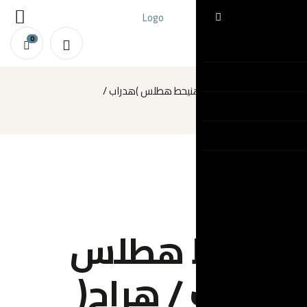
0
حط هطلس )هدراب
هطلس
) هراح