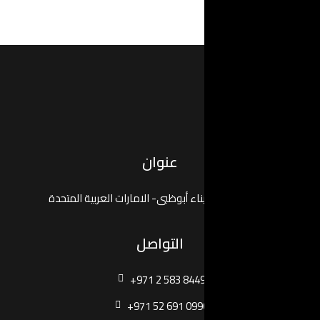
عنوان
بى- الامارات العربية المتحدة
لتواصل
+971 2 583
+971 52 69