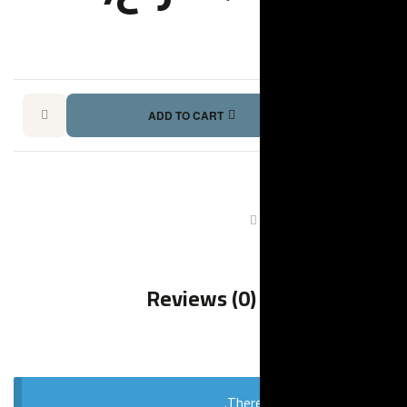
ADD TO CART
Pi
E
Reviews 