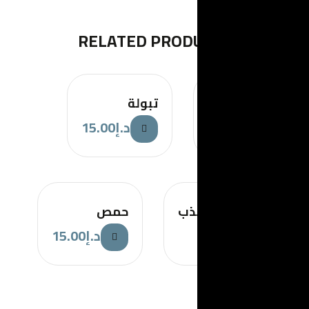
RELATED PR
تبولة
15.00
د.إ
حمص
15.00
د.إ