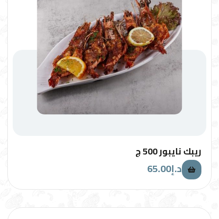
ريبك نايبور 500 ج
65.00
د.إ