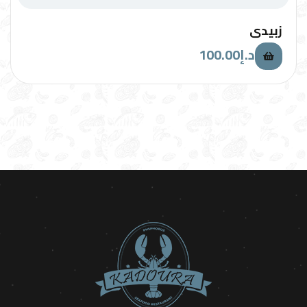
زبيدي
100.00
د.إ