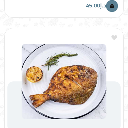
45.00
د.إ