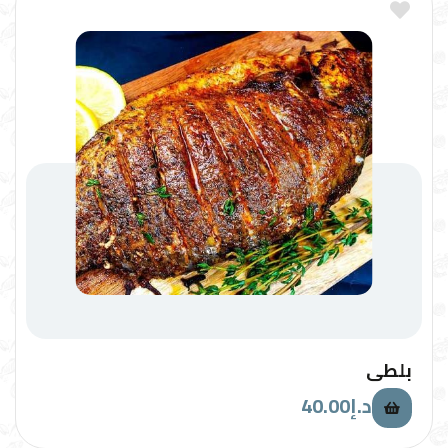
بلطي
40.00
د.إ