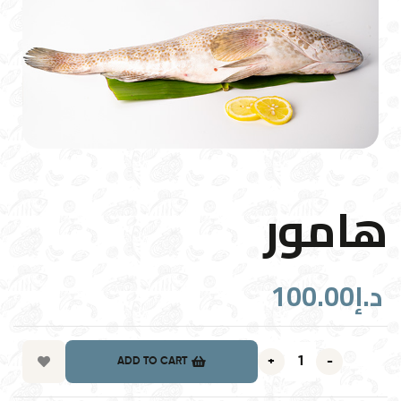
هامور
100.00
د.إ
+
-
ADD TO CART