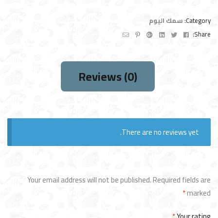
سمك اليوم
Category:
Email
Pinterest
Google+
Linkedin
Twitter
Facebook
Share:
Reviews (0)
There are no reviews yet.
Your email address will not be published.
Required fields are
*
marked
*
Your rating