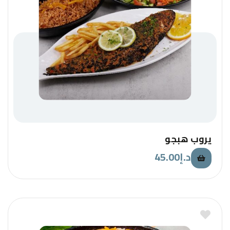
يروب هبجو
45.00
د.إ