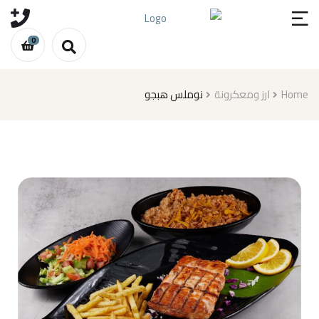
0
نوملس هبجو
ارز ومعكرونة
Home