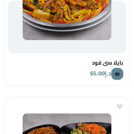
بايلا سي فود
65.00
د.إ