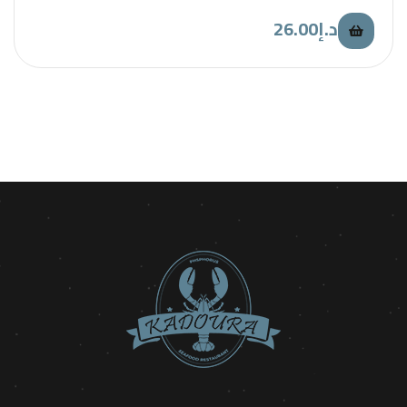
26.00
د.إ