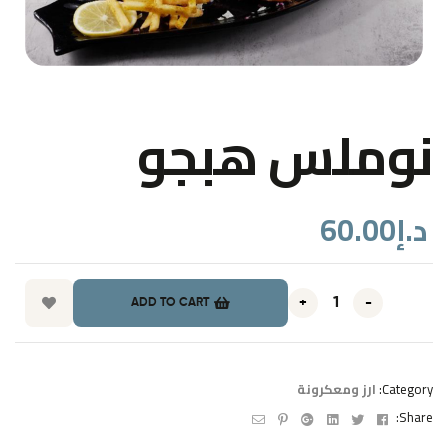
نوملس هبجو
60.00
د.إ
+
-
ADD TO CART
ارز ومعكرونة
Category:
Email
Pinterest
Google+
Linkedin
Twitter
Facebook
Share: