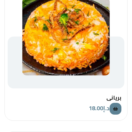
بريانى
18.00
د.إ