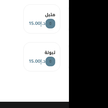
متبل
15.00
د.إ
تبولة
15.00
د.إ