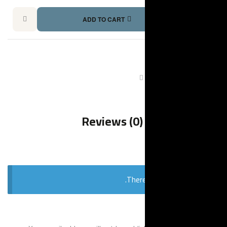
ADD TO CART
Pi
E
Reviews 