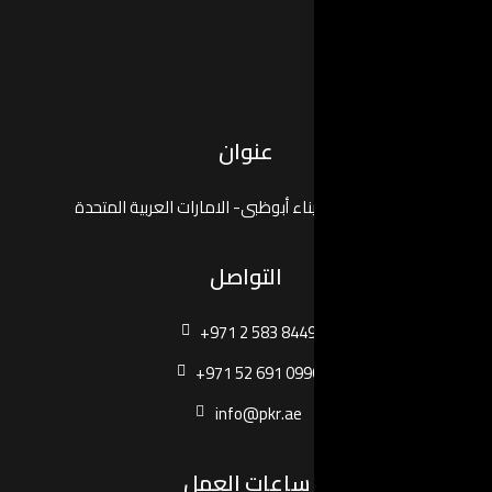
عنوان
بى- الامارات العربية المتحدة
لتواصل
+971 2 583
+971 52 69
info@pkr
ات العمل