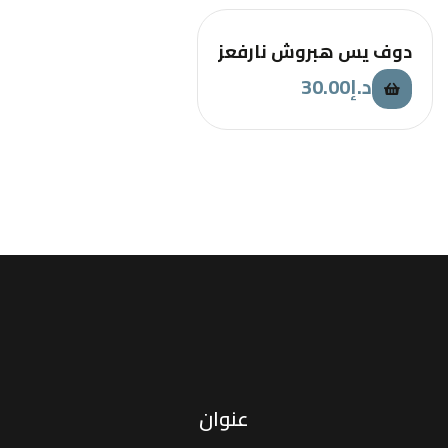
دوف يس هبروش نارفعز
30.00
د.إ
عنوان