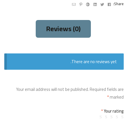
Email
Pinterest
Google+
Linkedin
Twitter
Facebook
Share:
Reviews (0)
There are no reviews yet.
Your email address will not be published.
Required fields are
*
marked
*
Your rating