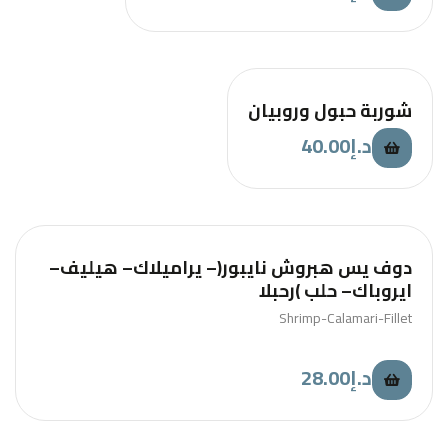
شوربة حبول وروبيان
40.00
د.إ
دوف يس هبروش نايبور(– يراميلاك– هيليف–
ايروباك– حلب )رحبلا
Shrimp-Calamari-Fillet
28.00
د.إ