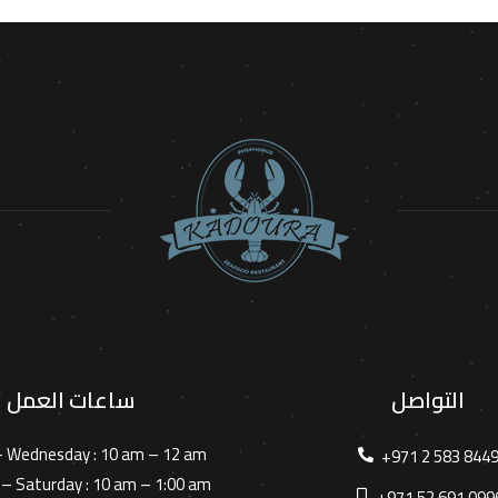
التواصل
ساعات العمل
– Wednesday :
10 am – 12 am
+971 2 583 844
– Saturday :
10 am – 1:00 am
+971 52 691 099