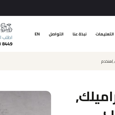
EN
التواصل
نبذة عنا
التعليمات
اطلب ا
3 8449
, )هنخدم
اميلك
طب