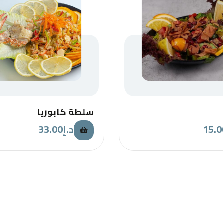
سلطة كابوريا
33.00
د.إ
15.0