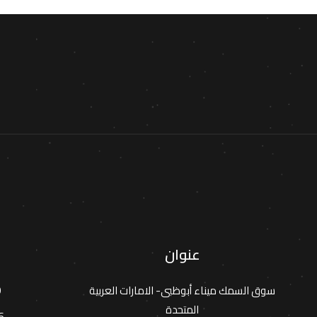
عنوان
9
سوق السمك ميناء أبوظبى- الامارات العربية
المتحدة
6