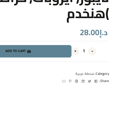
)هنخدم
28.00
د.إ
+
-
ADD TO CART
سلطة عربية
Category:
Email
Pinterest
Google+
Linkedin
Twitter
Facebook
Share: