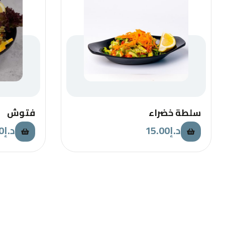
سلطة خضراء
فتوش
0
د.إ
15.00
د.إ