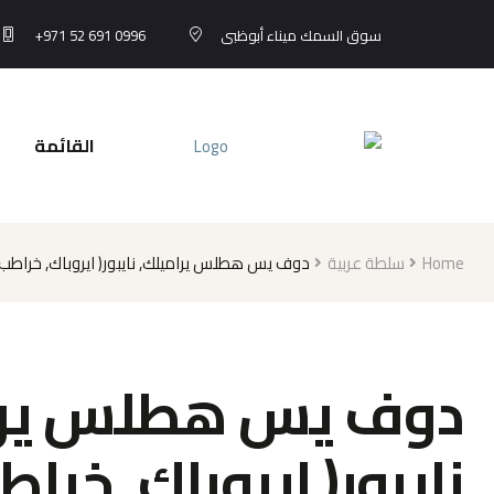
+971 52 691 0996
سوق السمك ميناء أبوظبى
القائمة
دوف يس هطلس يراميلك, نايبور( ايروباك, خراطب
سلطة عربية
Home
دوف يس هطلس ير,
نايبور( ايروباك, خرا,