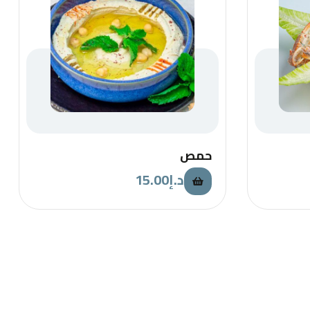
حمص
15.00
د.إ