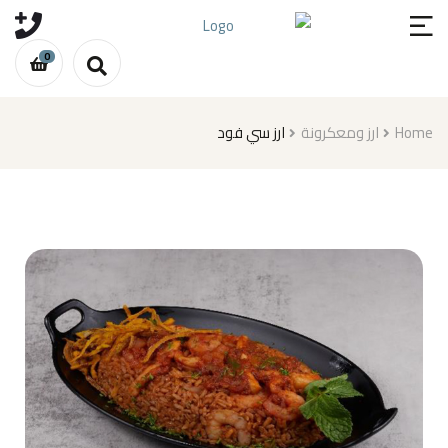
0
ارز سي فود
ارز ومعكرونة
Home