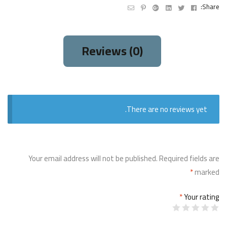
Email
Pinterest
Google+
Linkedin
Twitter
Facebook
Share:
Reviews (0)
There are no reviews yet.
Your email address will not be published.
Required fields are
*
marked
*
Your rating