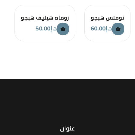
نوملس هبجو
روماه هيليف هبجو
50.00
د.إ
60.00
د.إ
عنوان