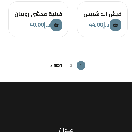
فيش اند شيبس
فيلية محشي روبيان
د.إ
44.00
د.إ
40.00
NEXT
2
1
عنوان