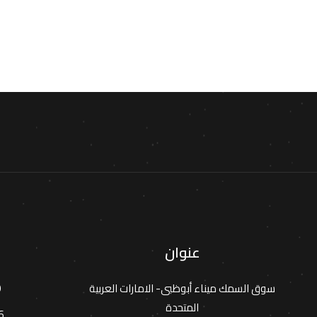
عنوان
9
سوق السمك ميناء أبوظبى- الامارات العربية
المتحدة
6