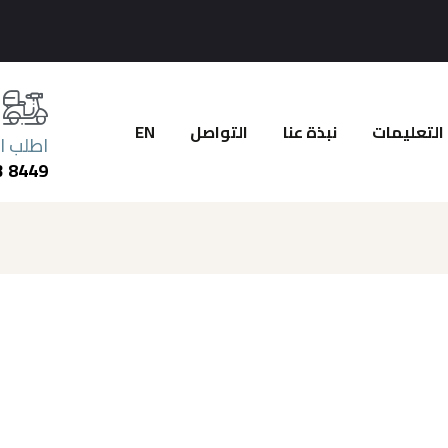
EN
التواصل
نبذة عنا
التعليمات
اطلب ا
3 8449