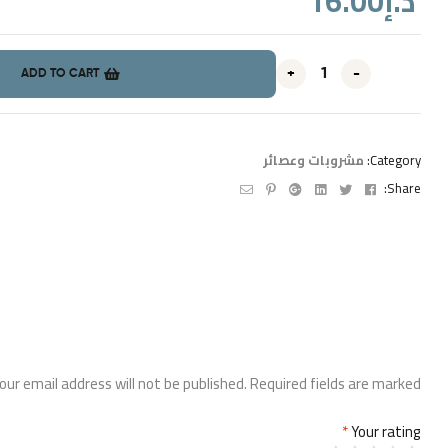
16.00
د.إ
+
-
ADD TO CART
مشروبات وعصائر
Category:
Email
Pinterest
Google+
Linkedin
Twitter
Facebook
Share:
our email address will not be published.
Required fields are marked
*
Your rating