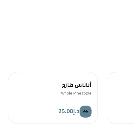
أناناس طازج
Whole Pineapple
25.00
د.إ