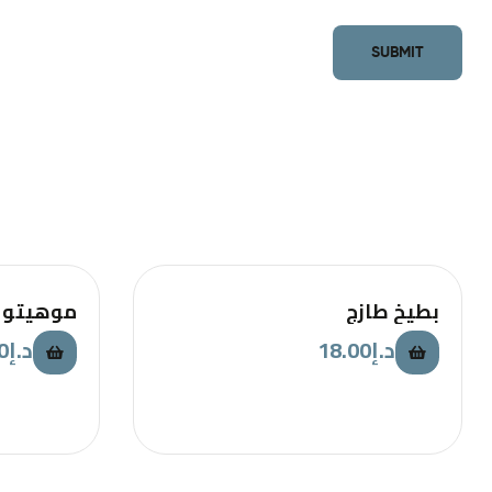
بطيخ طازج
موهيتو 
0
د.إ
18.00
د.إ