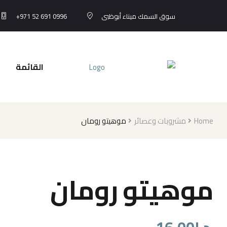
+971 52 691 0996
سوق السمك ميناء أبوظبى
القائمة
موهيتو رومان
مشروبات وعصائر
Home
موهيتو رومان