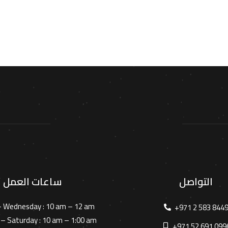
التواصل
ساعات العمل
– Wednesday :
10 am – 12 am
+971 2 583 844
– Saturday :
10 am – 1:00 am
+971 52 691 099