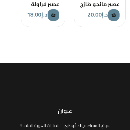
عصير مانجو طازج
عصير فراولة
18.00
د.إ
20.00
د.إ
عنوان
سوق السمك ميناء أبوظبى- الامارات العربية المتحدة