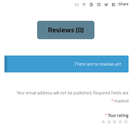
Email
Pinterest
Google+
Linkedin
Twitter
Facebook
Share:
Reviews (0)
There are no reviews yet.
Your email address will not be published.
Required fields are
*
marked
*
Your rating