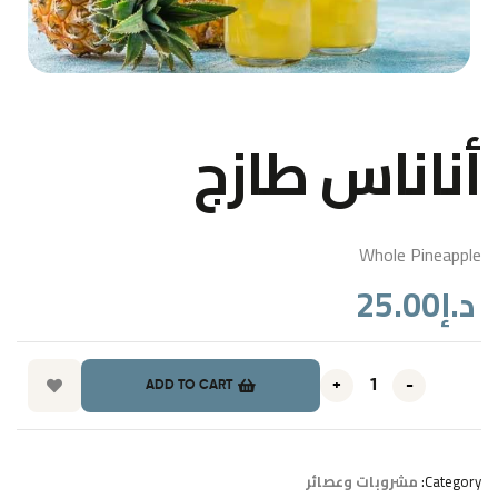
أناناس طازج
Whole Pineapple
25.00
د.إ
+
-
ADD TO CART
مشروبات وعصائر
Category: