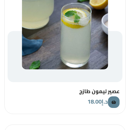
عصير ليمون طازج
18.00
د.إ