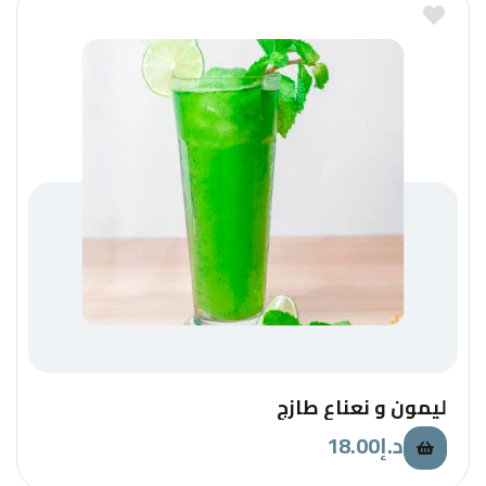
ليمون و نعناع طازج
18.00
د.إ