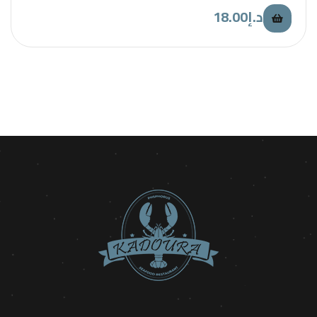
18.00
د.إ